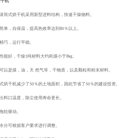
烘干机
滚筒式烘干机采用新型进料结构，快速干燥物料。
简单，自保温，提高热效率达到
％以上。
80
精巧，运行平稳。
性能好，干燥
吨材料大约耗煤小于
。
1
8kg
可以是煤，油，天
然气等，干物质，以及颗粒和粉末材料。
式烘干机减少了
％的土地面积，因此节省了
％的建设投资。
50
50
出料口温度，除尘使用寿命更长。
拖轮驱动。
水分可根据客户要求进行调整。