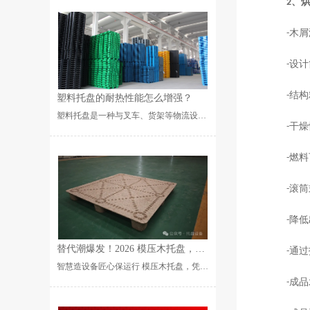
、
2
木屑
-
设计
-
结构
-
塑料托盘的耐热性能怎么增强？
塑料托盘是一种与叉车、货架等物流设备配套使用的物流单元，可用来存放、装载、搬运货物。夏天，烈日的暴晒···...
干燥
-
燃料
-
滚筒
-
降低
-
替代潮爆发！2026 模压木托盘，凭什么垄断外贸 + 高端制造赛道？
通过
-
智慧造设备匠心保运行 模压木托盘，凭什么垄断外贸物流？ 传统实木托盘出口熏蒸卡关、成本居高不下；虫···...
成品
-