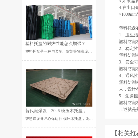
3.如果
4.在出
×1000
塑料托盘
1、卫生
塑料防潮
塑料托盘的耐热性能怎么增强？
2、稳定
塑料托盘是一种与叉车、货架等物流设备配套使用的物流单元，可用来存放、装载、搬运货物。夏天，烈日的暴晒···...
塑料防潮
3、安全
塑料防潮
4、通风
塑料防潮
人，设计
5、边角
塑料防潮
上述就是
替代潮爆发！2026 模压木托盘，凭什么垄断外贸 + 高端制造赛道？
智慧造设备匠心保运行 模压木托盘，凭什么垄断外贸物流？ 传统实木托盘出口熏蒸卡关、成本居高不下；虫···...
【相关推