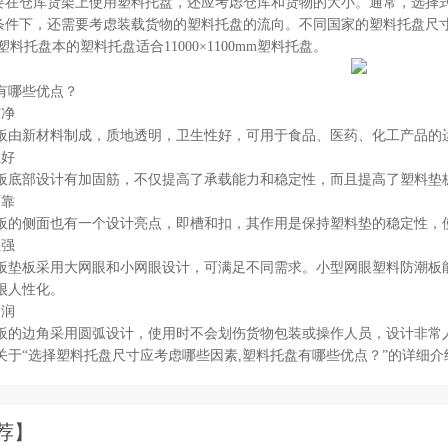
需要在仓库货架上使用塑料托盘，还应考虑仓库和货物的大小。通常，选择
口条件下，还需要考虑装载货物的塑料托盘的流向。不同国家的塑料托盘尺寸
mm塑料托盘本的塑料托盘适合11000×1100mm塑料托盘。
有哪些优点？
洁净
板由新材料制成，质地透明，卫生性好，可用于食品、医药、化工产品的
性好
板底部设计有加固筋，不仅提高了承载能力和稳定性，而且提高了塑料垫
可靠
板的侧面也有一个设计亮点，即槽和扣，其作用是保持塑料垫的稳定性，
性强
板垫板采用大网眼和小网眼设计，可满足不同需求。小型网眼塑料防潮板
很人性化。
圆润
板的边角采用圆弧设计，使用时不会划伤货物包装或操作人员，设计非常
关于“选择塑料托盘尺寸应考虑哪些因素,塑料托盘有哪些优点？”的详细
荐】